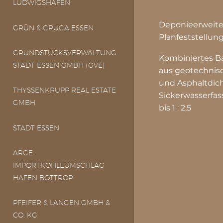
LUDWIGSHAFEN
Deponieerweite
GRÜN & GRUGA ESSEN
Planfeststellu
GRUNDSTÜCKSVERWALTUNG
Kombiniertes B
STADT ESSEN GMBH (GVE)
aus geotechnisc
und Asphaltdic
THYSSENKRUPP REAL ESTATE
Sickerwasserfa
GMBH
bis 1 : 2,5
STADT ESSEN
ARGE
IMPORTKOHLEUMSCHLAG
HAFEN BOTTROP
PFEIFER & LANGEN GMBH &
CO. KG