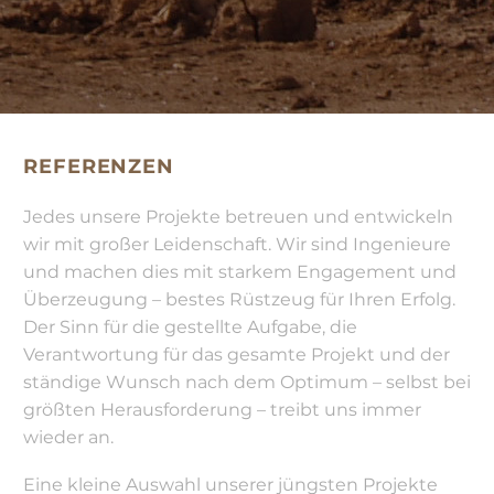
REFERENZEN
Jedes unsere Projekte betreuen und entwickeln
wir mit großer Leidenschaft. Wir sind Ingenieure
und machen dies mit starkem Engagement und
Überzeugung – bestes Rüstzeug für Ihren Erfolg.
Der Sinn für die gestellte Aufgabe, die
Verantwortung für das gesamte Projekt und der
ständige Wunsch nach dem Optimum – selbst bei
größten Herausforderung – treibt uns immer
wieder an.
Eine kleine Auswahl unserer jüngsten Projekte